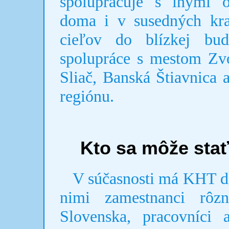
spolupracuje s inými o
doma i v susedných kr
cieľov do blízkej budú
spolupráce s mestom Zvo
Sliač, Banská Štiavnica
regiónu.
Kto sa môže sta
V súčasnosti má KHT des
nimi zamestnanci rôzn
Slovenska, pracovníci 