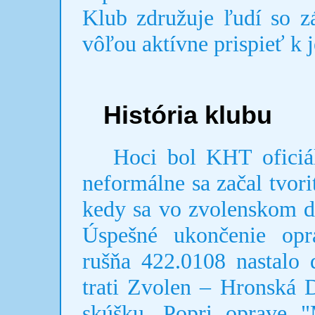
Klub združuje ľudí so z
vôľou aktívne prispieť k j
História klubu
Hoci bol KHT oficiáln
neformálne sa začal tvori
kedy sa vo zvolenskom d
Úspešné ukončenie opr
rušňa 422.0108 nastalo 
trati Zvolen – Hronská 
skúšku. Popri oprave 