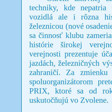
techniky, kde nepatri
vozidlá ale i rôzna his
železnicou (nové osaden
sa činnosť klubu zameria
histórie širokej verejn
verejnosti prezentuje ú
jazdách, železničných výs
zahraničí. Za zmienku
spoluorganizátorom pr
PRIX, ktoré sa od ro
uskutočňujú vo Zvolene.