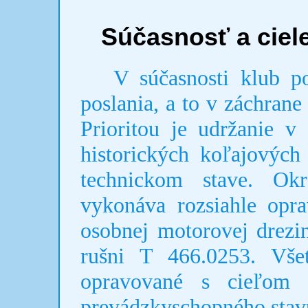
Súčasnosť a ciel
V súčasnosti klub pok
poslania, a to v záchrane 
Prioritou je udržanie v
historických koľajovýc
technickom stave. Ok
vykonáva rozsiahle opr
osobnej motorovej drezi
rušni T 466.0253. Vše
opravované s cieľom 
prevádzkyschopného stav