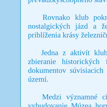
Rovnako klub pokrač
nostalgických jázd a ž
priblíženia krásy železničn
Jedna z aktivít klubu
zbieranie historických
dokumentov súvisiacich 
území.
Medzi významné ciel
vybudovanie Múzea horn