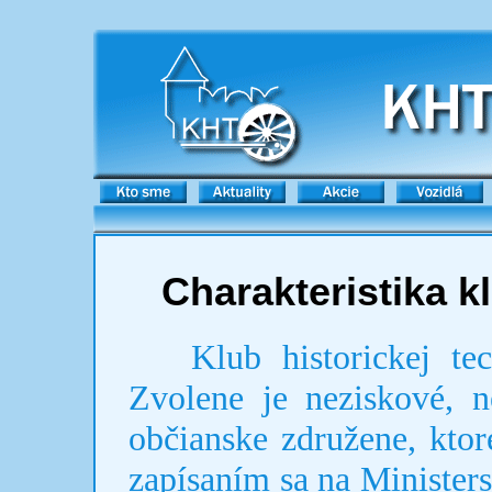
Charakteristika k
Klub historickej tec
Zvolene je neziskové, n
občianske združene, ktor
zapísaním sa na Ministers