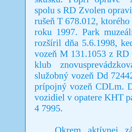
spolu s RD Zvolen opravil
rušeň T 678.012, ktorého
roku 1997. Park muzeál
rozšíril dňa 5.6.1998, 
vozeň M 131.1053 z RD 
klub znovusprevádzk
služobný vozeň Dd 72442
prípojný vozeň CDLm. D
vozidiel v opatere KHT pa
4 7995.
Okrem aktívnej záchr