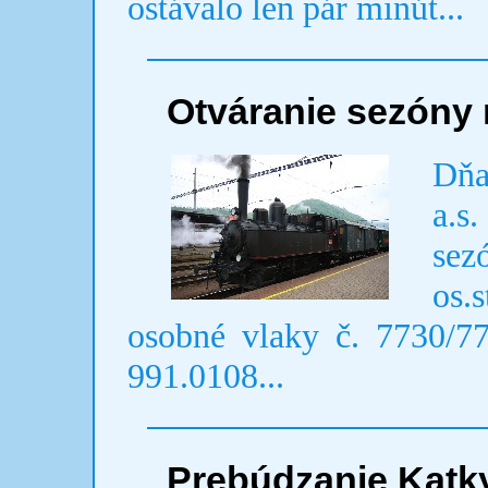
ostávalo len pár minút...
Otváranie sezóny 
Dňa
a.s.
sez
os.
osobné vlaky č. 7730/7
991.0108...
Prebúdzanie Katk