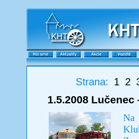
Strana:
1
2
1.5.2008 Lučenec 
Na 
Klu