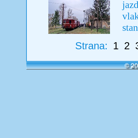
ja
vla
stan
Strana:
1
2