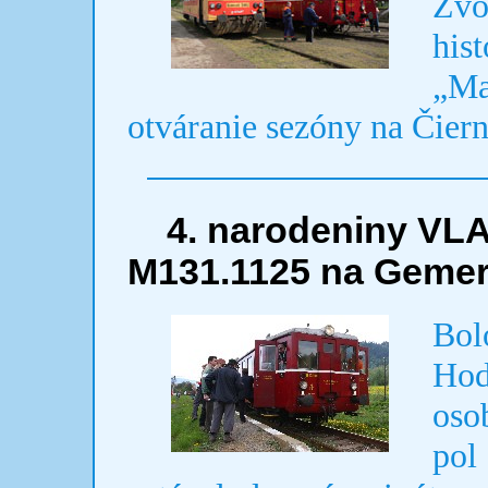
Zvo
his
„M
otváranie sezóny na Čiern
4. narodeniny VL
M131.1125 na Geme
Bol
Ho
oso
pol