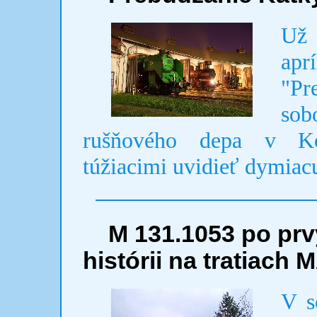
Už 
apr
"Pr
sob
rušňového depa v Ko
túžiacimi uvidieť dymiac
M 131.1053 po prvý
histórii na tratiach 
V s