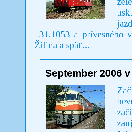
že
usk
ja
131.1053 a prívesného 
Žilina a späť...
September 2006 v
Zač
nev
zač
zau