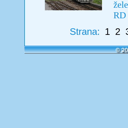
žel
RD 
Strana:
1
2