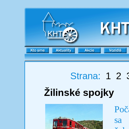
Strana:
1
2
Žilinské spojky
Poč
sa