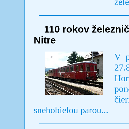
žele
110 rokov železni
Nitre
V p
27.
Hor
pon
čie
snehobielou parou...