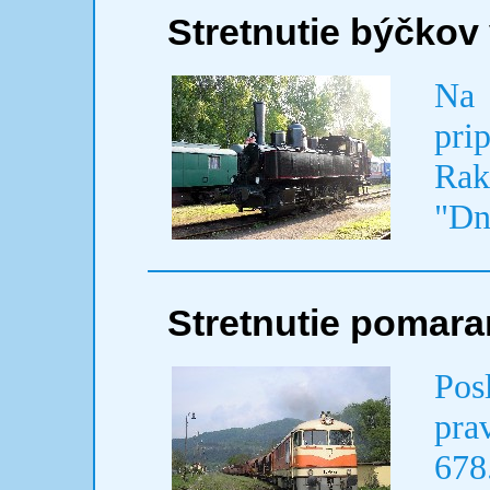
Stretnutie býčkov
Na
pri
Rak
"Dn
Stretnutie pomar
Pos
pra
678