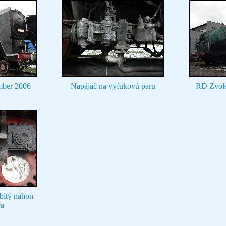
mber 2006
Napájač na výfukovú paru
RD Zvole
bitý náhon
ra